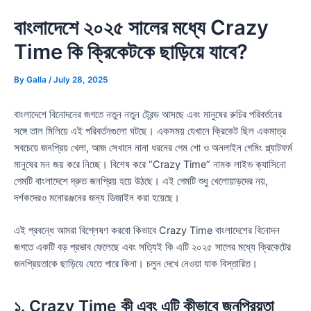
Skip
বাংলাদেশে ২০২৫ সালের মধ্যে Crazy
to
content
Time কি ক্রিকেটকে ছাড়িয়ে যাবে?
By
Galla
/
July 28, 2025
বাংলাদেশে বিনোদনের জগতে নতুন নতুন ট্রেন্ড আসছে এবং মানুষের রুচির পরিবর্তনের
সঙ্গে তাল মিলিয়ে এই পরিবর্তনগুলো ঘটছে। একসময় যেখানে ক্রিকেট ছিল একমাত্র
সবচেয়ে জনপ্রিয় খেলা, আজ সেখানে নানা ধরনের গেম শো ও অনলাইন গেমিং প্ল্যাটফর্ম
মানুষের মন জয় করে নিচ্ছে। বিশেষ করে “Crazy Time” নামক লাইভ ক্যাসিনো
গেমটি বাংলাদেশে দ্রুত জনপ্রিয় হয়ে উঠছে। এই গেমটি শুধু খেলোয়াড়দের নয়,
দর্শকদেরও মনোরঞ্জনের জন্য ডিজাইন করা হয়েছে।
এই প্রবন্ধে আমরা বিশ্লেষণ করবো কিভাবে Crazy Time বাংলাদেশের বিনোদন
জগতে একটি বড় প্রভাব ফেলেছে এবং সত্যিই কি এটি ২০২৫ সালের মধ্যে ক্রিকেটের
জনপ্রিয়তাকে ছাড়িয়ে যেতে পারে কিনা। চলুন দেখে নেওয়া যাক বিস্তারিত।
১. Crazy Time কী এবং এটি কীভাবে জনপ্রিয়তা