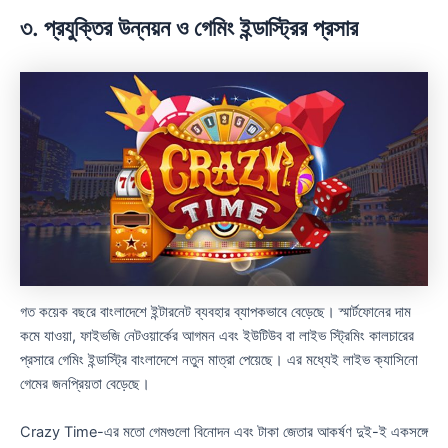
৩. প্রযুক্তির উন্নয়ন ও গেমিং ইন্ডাস্ট্রির প্রসার
গত কয়েক বছরে বাংলাদেশে ইন্টারনেট ব্যবহার ব্যাপকভাবে বেড়েছে। স্মার্টফোনের দাম
কমে যাওয়া, ফাইভজি নেটওয়ার্কের আগমন এবং ইউটিউব বা লাইভ স্ট্রিমিং কালচারের
প্রসারে গেমিং ইন্ডাস্ট্রি বাংলাদেশে নতুন মাত্রা পেয়েছে। এর মধ্যেই লাইভ ক্যাসিনো
গেমের জনপ্রিয়তা বেড়েছে।
Crazy Time-এর মতো গেমগুলো বিনোদন এবং টাকা জেতার আকর্ষণ দুই-ই একসঙ্গে