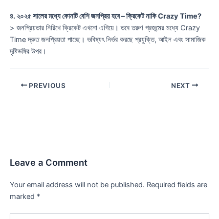
৪. ২০২৫ সালের মধ্যে কোনটি বেশি জনপ্রিয় হবে – ক্রিকেট নাকি Crazy Time?
> জনপ্রিয়তার নিরিখে ক্রিকেট এখনো এগিয়ে। তবে তরুণ প্রজন্মের মধ্যে Crazy
Time দ্রুত জনপ্রিয়তা পাচ্ছে। ভবিষ্যৎ নির্ভর করছে প্রযুক্তি, আইন এবং সামাজিক
দৃষ্টিভঙ্গির উপর।
PREVIOUS
NEXT
Leave a Comment
Your email address will not be published.
Required fields are
marked
*
Type