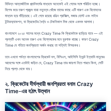
বিভিন্ন আন্তর্জাতিক প্ল্যাটফর্মের মাধ্যমে অনেকেই এই গেমের সঙ্গে পরিচিত হচ্ছে।
বিশেষ করে তরুণ প্রজন্ম যারা নতুনত্ব খোঁজে তাদের কাছে এটি দারুণ এক বিনোদনের
মাধ্যম হয়ে দাঁড়িয়েছে। এই গেমে রয়েছে রঙিন গ্রাফিক্স, মজার হোস্ট এবং লাইভ
ইন্টারঅ্যাকশন, যা ক্রিকেটের ধৈর্য্য ও টেকনিকাল দিক থেকে একদম আলাদা।
বাংলাদেশে ২০২৫ সালের মধ্যে Crazy Time কি ক্রিকেটকে ছাড়িয়ে যাবে — এই
প্রশ্নটি এখন অনেক তরুণ এবং বিশ্লেষকের মনে ঘুরপাক খাচ্ছে। কারণ Crazy
Time যে গতিতে জনপ্রিয়তা অর্জন করছে তা সত্যিই বিস্ময়কর।
তবে এখনো পর্যন্ত বাংলাদেশের ক্রিকেট দল, বিপিএল, আইসিসি ইভেন্ট ইত্যাদি মানুষের
আবেগের সঙ্গে এতটাই জড়িত যে, Crazy Time তার জায়গা নিতে পারবে কিনা, সেটি
নিয়ে প্রশ্ন থেকে যায়।
২. ক্রিকেটের দীর্ঘস্থায়ী জনপ্রিয়তা বনাম Crazy
Time-এর হঠাৎ উত্থান