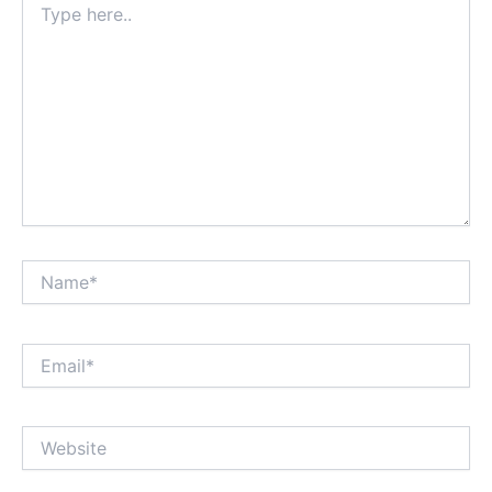
here..
Name*
Email*
Website