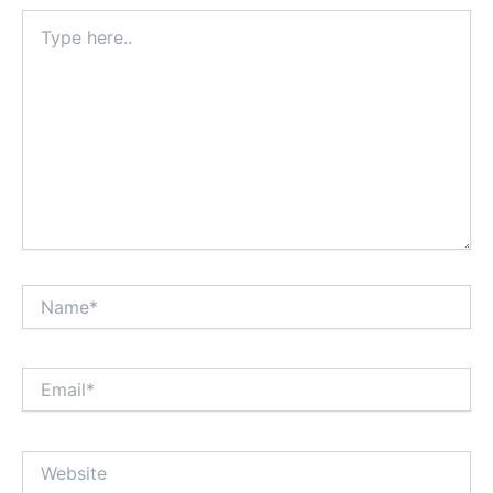
Type
here..
Name*
Email*
Website