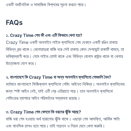
একটি অর্থনৈতিক ও সামাজিক বিপ্লবের সূচনা করতে পারে।
FAQs
১. Crazy Time গেম কী এবং এটি কিভাবে খেলা হয়?
Crazy Time একটি অনলাইন লাইভ ক্যাসিনো গেম যেখানে একটি রঙিন চাকায়
বিভিন্ন খন্ড থাকে। খেলোয়াড়রা বাজি ধরে সেই চাকায় কোন সেগমেন্টে চাকাটি থামবে, তা
ভবিষ্যদ্বাণী করে। গেমে লাইভ হোস্ট থাকে এবং বিভিন্ন বোনাস রাউন্ড থাকে যা খেলায়
উত্তেজনা যোগ করে।
২. বাংলাদেশে কি Crazy Time বা অন্য অনলাইন ক্যাসিনো গেমগুলি বৈধ?
বর্তমানে বাংলাদেশে ফিজিক্যাল ক্যাসিনো গেমিং আইনত নিষিদ্ধ। অনলাইন ক্যাসিনোর
জন্য স্পষ্ট আইন নেই, তাই এটি গ্রে এরিয়াতে পড়ে। তবে অনলাইন ক্যাসিনো
গেমিংয়ের ব্যাপারে আইন পরিবর্তনের সম্ভাবনা রয়েছে।
৩. Crazy Time গেম খেলতে কি ধরনের ঝুঁকি আছে?
বাজি ধরা গেম হওয়ায় অর্থ হারানোর ঝুঁকি থাকে। এছাড়া গেম আসক্তি, আর্থিক ক্ষতি
এবং মানসিক চাপও হতে পারে। তাই সচেতন ও নিয়ম মেনে খেলা জরুরি।