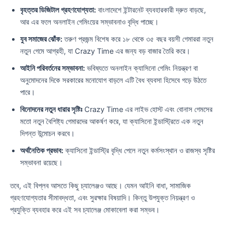
বৃহত্তর ডিজিটাল গ্রহণযোগ্যতা:
বাংলাদেশে ইন্টারনেট ব্যবহারকারী দ্রুত বাড়ছে,
আর এর ফলে অনলাইন গেমিংয়ের সম্ভাবনাও বৃদ্ধি পাচ্ছে।
যুব সমাজের ঝোঁক:
তরুণ প্রজন্ম বিশেষ করে ১৮ থেকে ৩৫ বছর বয়সী গেমাররা নতুন
নতুন গেমে আগ্রহী, যা Crazy Time এর জন্য বড় বাজার তৈরি করে।
আইনি পরিবর্তনের সম্ভাবনা:
ভবিষ্যতে অনলাইন ক্যাসিনো গেমিং নিয়ন্ত্রণ বা
অনুমোদনের দিকে সরকারের মনোযোগ বাড়লে এটি বৈধ ব্যবসা হিসেবে গড়ে উঠতে
পারে।
বিনোদনের নতুন ধারার সৃষ্টিঃ
Crazy Time এর লাইভ হোস্ট এবং বোনাস গেমসের
মতো নতুন বৈশিষ্ট্য গেমারদের আকর্ষণ করে, যা ক্যাসিনো ইন্ডাস্ট্রিতে এক নতুন
দিগন্ত উন্মোচন করবে।
অর্থনৈতিক প্রভাব:
ক্যাসিনো ইন্ডাস্ট্রি বৃদ্ধি পেলে নতুন কর্মসংস্থান ও রাজস্ব সৃষ্টির
সম্ভাবনা রয়েছে।
তবে, এই বিপ্লব আসতে কিছু চ্যালেঞ্জও আছে। যেমন আইনি বাধা, সামাজিক
গ্রহণযোগ্যতার সীমাবদ্ধতা, এবং সুরক্ষার বিষয়াদি। কিন্তু উপযুক্ত নিয়ন্ত্রণ ও
প্রযুক্তি ব্যবহার করে এই সব চ্যালেঞ্জ মোকাবেলা করা সম্ভব।