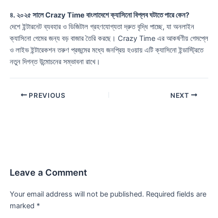
৪. ২০২৫ সালে Crazy Time বাংলাদেশে ক্যাসিনো বিপ্লব ঘটাতে পারে কেন?
দেশে ইন্টারনেট ব্যবহার ও ডিজিটাল গ্রহণযোগ্যতা দ্রুত বৃদ্ধি পাচ্ছে, যা অনলাইন
ক্যাসিনো গেমের জন্য বড় বাজার তৈরি করছে। Crazy Time এর আকর্ষণীয় গেমপ্লে
ও লাইভ ইন্টারেকশন তরুণ প্রজন্মের মধ্যে জনপ্রিয় হওয়ায় এটি ক্যাসিনো ইন্ডাস্ট্রিতে
নতুন দিগন্ত উন্মোচনের সম্ভাবনা রাখে।
PREVIOUS
NEXT
Leave a Comment
Your email address will not be published.
Required fields are
marked
*